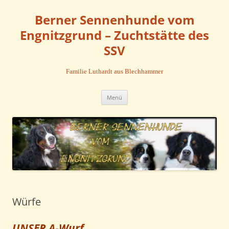
Zum
Inhalt
Berner Sennenhunde vom
springen
Engnitzgrund – Zuchtstätte des
SSV
Familie Luthardt aus Blechhammer
Menü
Würfe
UNSER A-Wurf