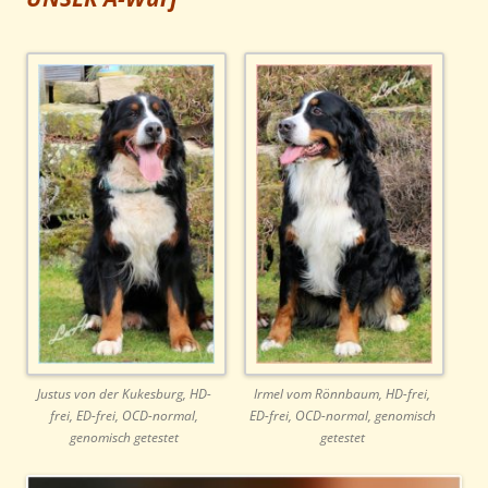
Justus von der Kukesburg, HD-
Irmel vom Rönnbaum, HD-frei,
frei, ED-frei, OCD-normal,
ED-frei, OCD-normal, genomisch
genomisch getestet
getestet