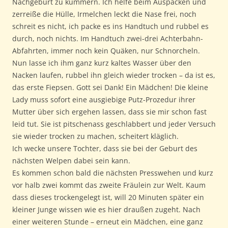
Nachgeburt zu kümmern. Ich helfe beim Auspacken und
zerreiße die Hülle, Irmelchen leckt die Nase frei, noch
schreit es nicht, ich packe es ins Handtuch und rubbel es
durch, noch nichts. Im Handtuch zwei-drei Achterbahn-
Abfahrten, immer noch kein Quäken, nur Schnorcheln.
Nun lasse ich ihm ganz kurz kaltes Wasser über den
Nacken laufen, rubbel ihn gleich wieder trocken – da ist es,
das erste Fiepsen. Gott sei Dank! Ein Mädchen! Die kleine
Lady muss sofort eine ausgiebige Putz-Prozedur ihrer
Mutter über sich ergehen lassen, dass sie mir schon fast
leid tut. Sie ist pitschenass geschlabbert und jeder Versuch
sie wieder trocken zu machen, scheitert kläglich.
Ich wecke unsere Tochter, dass sie bei der Geburt des
nächsten Welpen dabei sein kann.
Es kommen schon bald die nächsten Presswehen und kurz
vor halb zwei kommt das zweite Fräulein zur Welt. Kaum
dass dieses trockengelegt ist, will 20 Minuten später ein
kleiner Junge wissen wie es hier draußen zugeht. Nach
einer weiteren Stunde – erneut ein Mädchen, eine ganz