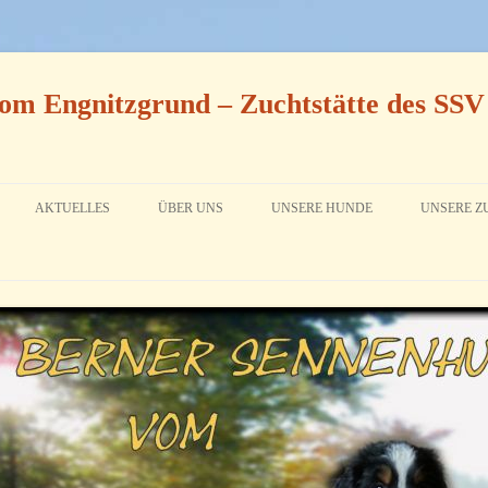
om Engnitzgrund – Zuchtstätte des SSV
AKTUELLES
ÜBER UNS
UNSERE HUNDE
UNSERE Z
ARCHIV 2016
DALINA (RUFNAME LINA) VOM
AN DIE I
DIEPMANNSBACHTAL
ARCHIV 2015
UNSER Z
ANNI VOM ENGNITZGRUND
WURFPL
IRMEL VOM RÖNNBAUM
ZUCHTAB
IN ERINNERUNG
WÜRFE