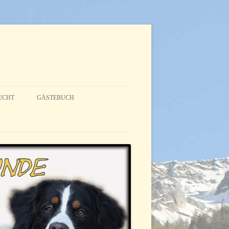
UCHT
GÄSTEBUCH
NTERESSENTEN
UCHTZIEL
ANUNG
LAUF
ALINA (LILLY GENANNT)
AMY