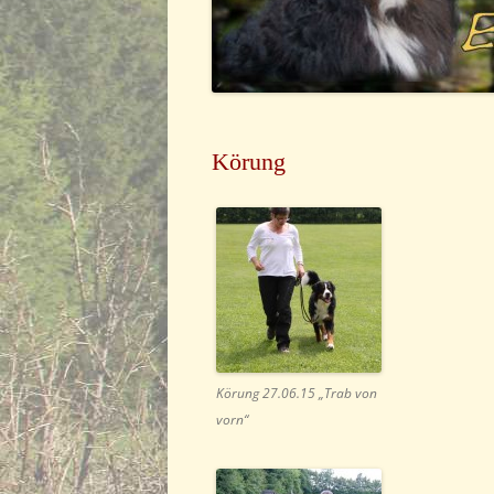
Körung
Körung 27.06.15 „Trab von
vorn“