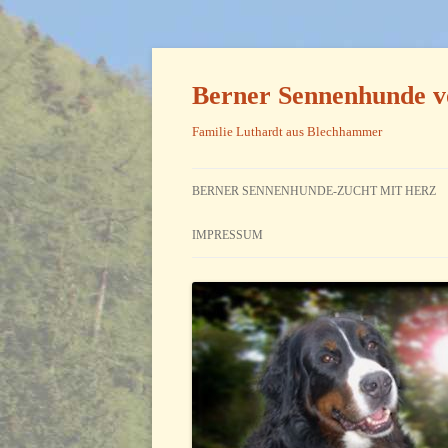
Zum
Inhalt
springen
Berner Sennenhunde v
Familie Luthardt aus Blechhammer
BERNER SENNENHUNDE-ZUCHT MIT HERZ
IMPRESSUM
KONTAKT
HAFTUNGSAUSSCHLUSS