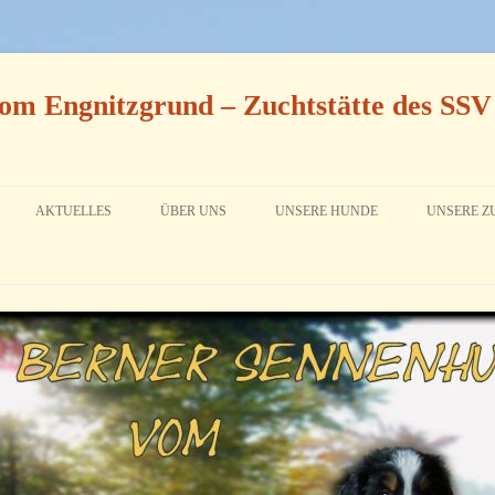
om Engnitzgrund – Zuchtstätte des SSV
AKTUELLES
ÜBER UNS
UNSERE HUNDE
UNSERE Z
ARCHIV 2016
DALINA (RUFNAME LINA) VOM
AN DIE I
DIEPMANNSBACHTAL
ARCHIV 2015
UNSER Z
ANNI VOM ENGNITZGRUND
WURFPL
IRMEL VOM RÖNNBAUM
ZUCHTAB
IN ERINNERUNG
WÜRFE