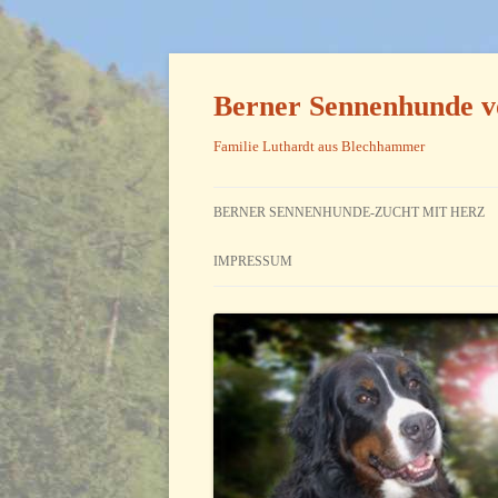
Zum
Inhalt
springen
Berner Sennenhunde v
Familie Luthardt aus Blechhammer
BERNER SENNENHUNDE-ZUCHT MIT HERZ
IMPRESSUM
KONTAKT
HAFTUNGSAUSSCHLUSS