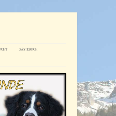
UCHT
GÄSTEBUCH
NTERESSENTEN
UCHTZIEL
ANUNG
LAUF
ALINA (LILLY GENANNT)
AMY