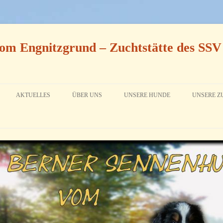
om Engnitzgrund – Zuchtstätte des SSV
AKTUELLES
ÜBER UNS
UNSERE HUNDE
UNSERE Z
ARCHIV 2016
DALINA (RUFNAME LINA) VOM
AN DIE I
DIEPMANNSBACHTAL
ARCHIV 2015
UNSER Z
ANNI VOM ENGNITZGRUND
WURFPL
IRMEL VOM RÖNNBAUM
ZUCHTAB
IN ERINNERUNG
WÜRFE